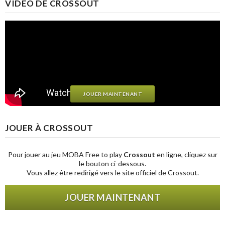
VIDÉO DE CROSSOUT
JOUER MAINTENANT
JOUER À CROSSOUT
Pour jouer au jeu MOBA Free to play
Crossout
en ligne, cliquez sur
le bouton ci-dessous.
Vous allez être redirigé vers le site officiel de Crossout.
JOUER MAINTENANT