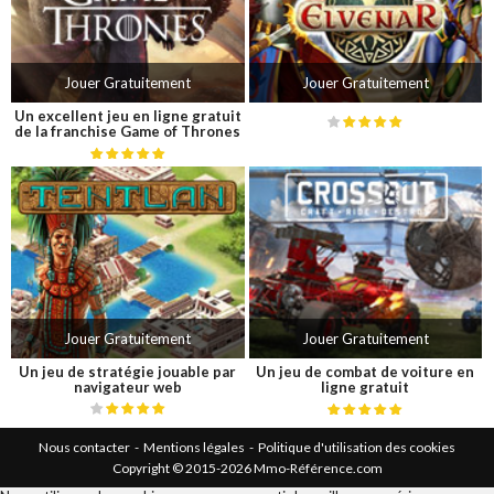
Jouer Gratuitement
Jouer Gratuitement
Un excellent jeu en ligne gratuit
de la franchise Game of Thrones
Jouer Gratuitement
Jouer Gratuitement
Un jeu de stratégie jouable par
Un jeu de combat de voiture en
navigateur web
ligne gratuit
Nous contacter
Mentions légales
Politique d'utilisation des cookies
Copyright © 2015-2026 Mmo-Référence.com