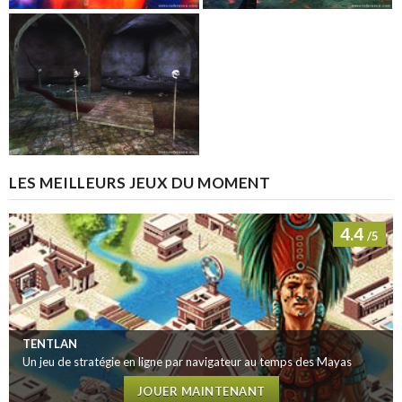
LES MEILLEURS JEUX DU MOMENT
4.4
/5
TENTLAN
Un jeu de stratégie en ligne par navigateur au temps des Mayas
JOUER MAINTENANT