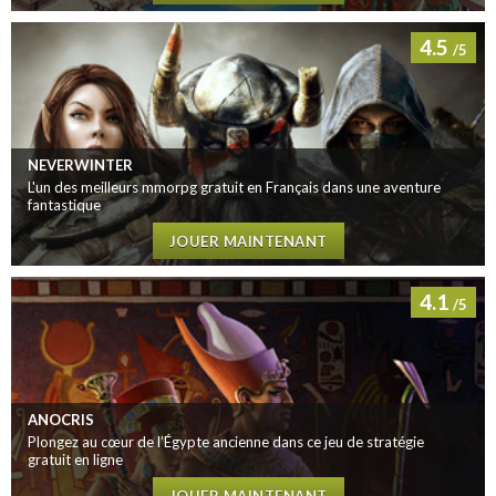
4.5
/5
NEVERWINTER
L'un des meilleurs mmorpg gratuit en Français dans une aventure
fantastique
JOUER MAINTENANT
4.1
/5
ANOCRIS
Plongez au cœur de l’Égypte ancienne dans ce jeu de stratégie
gratuit en ligne