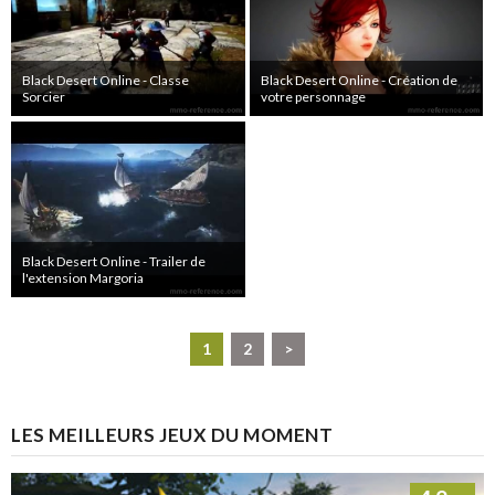
Black Desert Online - Classe
Black Desert Online - Création de
Sorcier
votre personnage
Black Desert Online - Trailer de
l'extension Margoria
1
2
>
LES MEILLEURS JEUX DU MOMENT