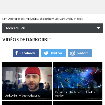
MMO Référence
MMORTS
Shoot them up
DarkOrbit
Vidéos
Menu du Jeu
VIDÉOS DE DARKORBIT
Facebook
Twitter
Reddit
DarkOrbit - Trailer officiel du Free
DarkOrbit - Vidéo Podcast #3
to Play