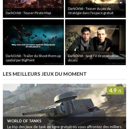
DarkOrbit - Teaser du jeu de
DarkOrbit - Teaser Pirate Map
stratégie dans l'espace gratuit
DarkOrbit - Trailer du Shoot them up
DarkOrbit - Spot TV de promotion
spatial par BigPoint
du jeu
LES MEILLEURS JEUX DU MOMENT
4.9
/5
WORLD OF TANKS
Le top des jeux de tank en ligne gratuit ou vous affrontez des milliers