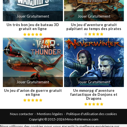
Jouer Gratuitement
Jouer Gratuitement
Un très bon jeu de bateau 3D
Un jeu d'aventure gratuit
gratuit en ligne
palpitant au temps des pirates
Jouer Gratuitement
Jouer Gratuitement
Un jeu d'avion de guerre gratuit
Un mmorpg d'aventure
en ligne
fantastique de Donjons et
Dragons
Nous contacter
Mentions légales
Politique d'utilisation des cookies
Copyright © 2015-2026 Mmo-Référence.com
Nous utilisons des cookies pour vous garantir la meilleure expérience sur