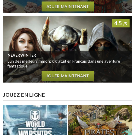
JOUER MAINTENANT
4.5
/5
NEVERWINTER
L'un des meilleurs mmorpg gratuit en Français dans une aventure
fantastique
JOUER MAINTENANT
JOUEZ EN LIGNE