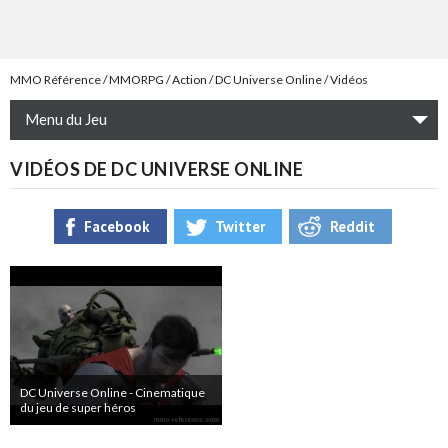
MMO Référence
MMORPG
Action
DC Universe Online
Vidéos
Menu du Jeu
VIDÉOS DE DC UNIVERSE ONLINE
Facebook
Twitter
Reddit
DC Universe Online - Cinematique
du jeu de super héros