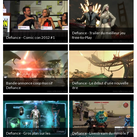
Defiance - Trailer du meilleur jeu
Defiance - Comic con 2012 #1
free-to-Play
Bande-annonce coop massif
Defiance - Le début d'une nouvelle
Defiance
ère
Defiance - Gros plan sur les
Defiance - Livestream du mmo le 7