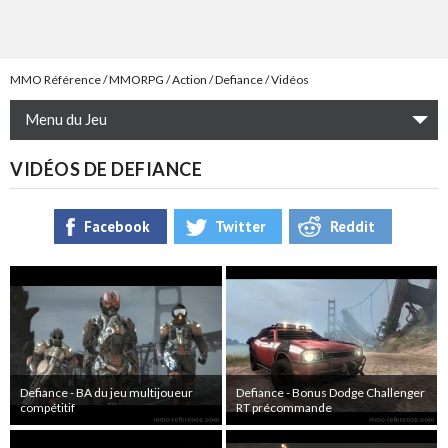
MMO Référence
MMORPG
Action
Defiance
Vidéos
Menu du Jeu
VIDÉOS DE DEFIANCE
Facebook
Twitter
Reddit
Defiance - BA du jeu multijoueur
Defiance - Bonus Dodge Challenger
compétitif
RT précommande