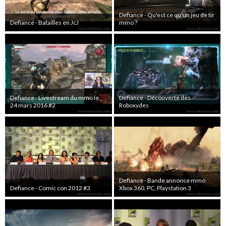
Defiance - Qu'est ce qu'un jeu de tir
Defiance - Batailles en JcJ
mmo ?
Defiance - Livestream du mmo le
Defiance - Découverte des
24 mars 2016 #2
Roboxydes
Defiance - Bande annonce mmo
Defiance - Comic con 2012 #3
Xbox 360, PC, Playstation 3